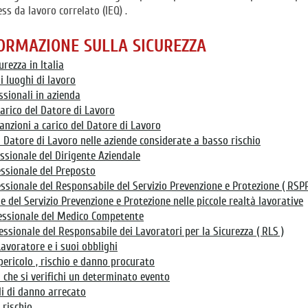
ss da lavoro correlato (IEQ) .
FORMAZIONE SULLA SICUREZZA
urezza in Italia
ui luoghi di lavoro
ssionali in azienda
carico del Datore di Lavoro
sanzioni a carico del Datore di Lavoro
l Datore di Lavoro nelle aziende considerate a basso rischio
ssionale del Dirigente Aziendale
essionale del Preposto
essionale del Responsabile del Servizio Prevenzione e Protezione ( RSPP
e del Servizio Prevenzione e Protezione nelle piccole realtà lavorative
fessionale del Medico Competente
essionale del Responsabile dei Lavoratori per la Sicurezza ( RLS )
Lavoratore e i suoi obblighi
 pericolo , rischio e danno procurato
 che si verifichi un determinato evento
lli di danno arrecato
 rischio