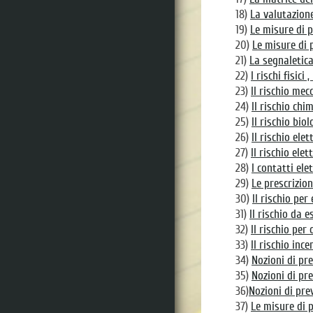
18)
La valutazione
19)
Le misure di 
20)
Le misure di 
21)
La segnaletica
22)
I rischi fisici
23)
Il rischio mec
24)
Il rischio chi
25)
Il rischio biol
26)
Il rischio elet
27)
Il rischio ele
28)
I contatti elet
29)
Le prescrizion
30)
Il rischio pe
31)
Il rischio da 
32)
Il rischio per
33)
Il rischio ince
34)
Nozioni di pre
35)
Nozioni di pre
36)
Nozioni di prev
37)
Le misure di p