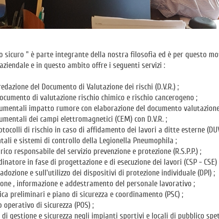
ro sicuro " è parte integrante della nostra filosofia ed è per questo m
aziendale e in questo ambito offre i seguenti servizi :
redazione del Documento di Valutazione dei rischi (D.V.R.) ;
ocumento di valutazione rischio chimico e rischio cancerogeno ;
rumentali impatto rumore con elaborazione del documento valutazione 
umentali dei campi elettromagnetici (CEM) con D.V.R. ;
tocolli di rischio in caso di affidamento dei lavori a ditte esterne (DUV
tali e sistemi di controllo della Legionella Pneumophila ;
ico responsabile del servizio prevenzione e protezione (R.S.P.P.) ;
dinatore in fase di progettazione e di esecuzione dei lavori (CSP - CSE) 
adozione e sull'utilizzo dei dispositivi di protezione individuale (DPI) ;
ione , informazione e addestramento del personale lavorativo ;
ica preliminari e piano di sicurezza e coordinamento (PSC) ;
 operativo di sicurezza (POS) ;
di gestione e sicurezza negli impianti sportivi e locali di pubblico spet