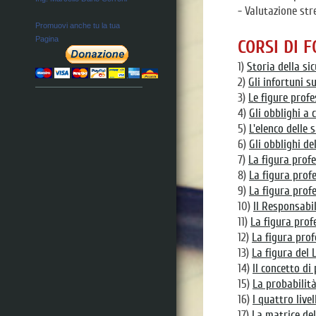
- Valutazione stre
Promuovi anche tu la tua
Pagina
CORSI DI 
1)
Storia della sic
2)
Gli infortuni s
3)
Le figure profe
4)
Gli obblighi a 
5)
L'elenco delle 
6)
Gli obblighi de
7)
La figura profe
8)
La figura prof
9)
La figura prof
10)
Il Responsabil
11)
La figura pro
12)
La figura prof
13)
La figura del 
14)
Il concetto di
15)
La probabilità
16)
I quattro live
17)
La matrice del