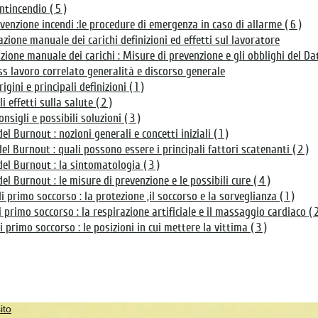
antincendio ( 5 )
venzione incendi :le procedure di emergenza in caso di allarme ( 6 )
ione manuale dei carichi definizioni ed effetti sul lavoratore
ione manuale dei carichi : Misure di prevenzione e gli obblighi del Da
ess lavoro correlato generalità e discorso generale
igini e principali definizioni ( 1 )
i effetti sulla salute ( 2 )
onsigli e possibili soluzioni ( 3 )
l Burnout : nozioni generali e concetti iniziali ( 1 )
l Burnout : quali possono essere i principali fattori scatenanti ( 2 )
el Burnout : la sintomatologia ( 3 )
l Burnout : le misure di prevenzione e le possibili cure ( 4 )
 primo soccorso : la protezione ,il soccorso e la sorveglianza ( 1 )
primo soccorso : la respirazione artificiale e il massaggio cardiaco ( 2
primo soccorso : le posizioni in cui mettere la vittima ( 3 )
ito