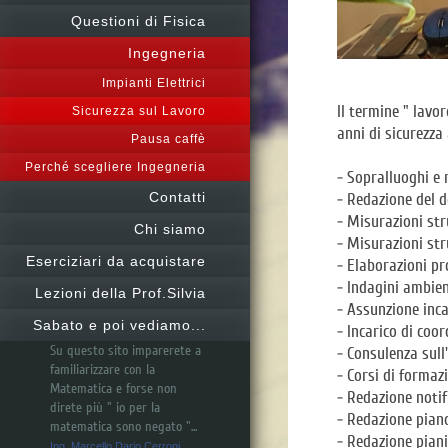
Questioni di Fisica
Ingegneria
Impianti Elettrici
Il termine " lavo
Sicurezza sul Lavoro
anni di sicurezza 
Pausa caffè
Perché scegliere Ingegneria
- Sopralluoghi e 
Contatti
- Redazione del d
- Misurazioni st
Chi siamo
- Misurazioni str
Eserciziari da acquistare
- Elaborazioni pro
- Indagini ambien
Lezioni della Prof.Silvia
- Assunzione incar
Sabato e poi vediamo...
- Incarico di coor
Su questo sito imparerete a
- Consulenza sull'
familiarizzare con la
- Corsi di formaz
Matematica e forse non
- Redazione notif
direte più " io per la
- Redazione piano
matematica sono negato "...
- Redazione piani 
Ing. Marcello Dario Cerroni