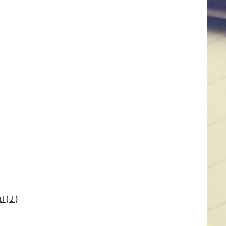
 ( 2 )