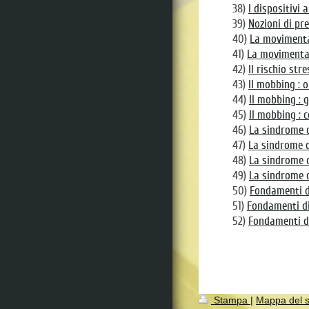
38)
I dispositivi 
39)
Nozioni di pre
40)
La movimentaz
41)
La movimentaz
42)
Il rischio str
43)
Il mobbing : or
44)
Il mobbing : gl
45)
Il mobbing : c
46)
La sindrome de
47)
La sindrome de
48)
La sindrome d
49)
La sindrome de
50)
Fondamenti di
51)
Fondamenti di 
52)
Fondamenti di 
Stampa
|
Mappa del s