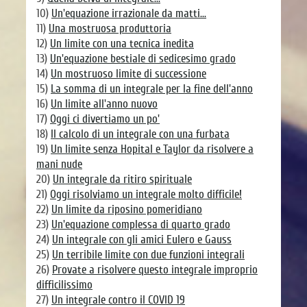
10)
Un'equazione irrazionale da matti...
11)
Una mostruosa produttoria
12)
Un limite con una tecnica inedita
13)
Un'equazione bestiale di sedicesimo grado
14)
Un mostruoso limite di successione
15)
La somma di un integrale per la fine dell'anno
16)
Un limite all'anno nuovo
17)
Oggi ci divertiamo un po'
18)
Il calcolo di un integrale con una furbata
19)
Un limite senza Hopital e Taylor da risolvere a
mani nude
20)
Un integrale da ritiro spirituale
21)
Oggi risolviamo un integrale molto difficile!
22)
Un limite da riposino pomeridiano
23)
Un'equazione complessa di quarto grado
24)
Un integrale con gli amici Eulero e Gauss
25)
Un terribile limite con due funzioni integrali
26)
Provate a risolvere questo integrale improprio
difficilissimo
27)
Un integrale contro il COVID 19