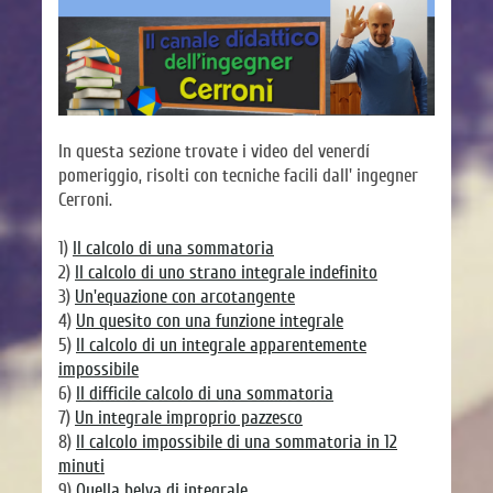
In questa sezione trovate i video del venerdí
pomeriggio, risolti con tecniche facili dall' ingegner
Cerroni.
1)
Il calcolo di una sommatoria
2)
Il calcolo di uno strano integrale indefinito
3)
Un'equazione con arcotangente
4)
Un quesito con una funzione integrale
5)
Il calcolo di un integrale apparentemente
impossibile
6)
Il difficile calcolo di una sommatoria
7)
Un integrale improprio pazzesco
8)
Il calcolo impossibile di una sommatoria in 12
minuti
9)
Quella belva di integrale...