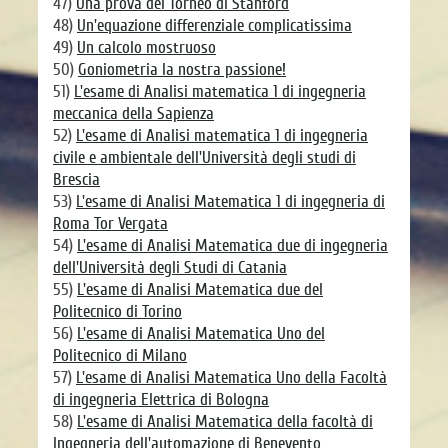
47)
Una prova del Torneo di Stanford
48)
Un'equazione differenziale complicatissima
49)
Un calcolo mostruoso
50)
Goniometria la nostra passione!
51)
L'esame di Analisi matematica 1 di ingegneria
meccanica della Sapienza
52)
L'esame di Analisi matematica 1 di ingegneria
civile e ambientale dell'Università degli studi di
Brescia
53)
L'esame di Analisi Matematica 1 di ingegneria di
Roma Tor Vergata
54)
L'esame di Analisi Matematica due di ingegneria
dell'Università degli Studi di Catania
55)
L'esame di Analisi Matematica due del
Politecnico di Torino
56)
L'esame di Analisi Matematica Uno del
Politecnico di Milano
57)
L'esame di Analisi Matematica Uno della Facoltà
di ingegneria Elettrica di Bologna
58)
L'esame di Analisi Matematica della facoltà di
Ingegneria dell'automazione di Benevento