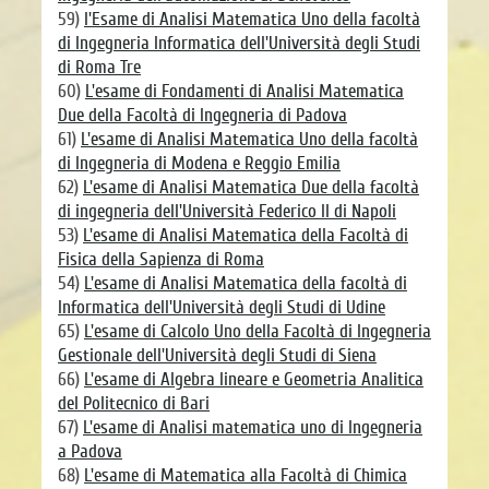
59)
l'Esame di Analisi Matematica Uno della facoltà
di Ingegneria Informatica dell'Università degli Studi
di Roma Tre
60)
L'esame di Fondamenti di Analisi Matematica
Due della Facoltà di Ingegneria di Padova
61)
L'esame di Analisi Matematica Uno della facoltà
di Ingegneria di Modena e Reggio Emilia
62)
L'esame di Analisi Matematica Due della facoltà
di ingegneria dell'Università Federico II di Napoli
53)
L'esame di Analisi Matematica della Facoltà di
Fisica della Sapienza di Roma
54)
L'esame di Analisi Matematica della facoltà di
Informatica dell'Università degli Studi di Udine
65)
L'esame di Calcolo Uno della Facoltà di Ingegneria
Gestionale dell'Università degli Studi di Siena
66)
L'esame di Algebra lineare e Geometria Analitica
del Politecnico di Bari
67)
L'esame di Analisi matematica uno di Ingegneria
a Padova
68)
L'esame di Matematica alla Facoltà di Chimica