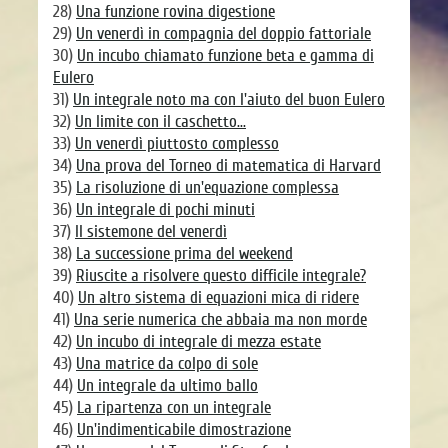
28)
Una funzione rovina digestione
29)
Un venerdì in compagnia del doppio fattoriale
30)
Un incubo chiamato funzione beta e gamma di
Eulero
31)
Un integrale noto ma con l'aiuto del buon Eulero
32)
Un limite con il caschetto...
33)
Un venerdì piuttosto complesso
34)
Una prova del Torneo di matematica di Harvard
35)
La risoluzione di un'equazione complessa
36)
Un integrale di pochi minuti
37)
Il sistemone del venerdì
38)
La successione prima del weekend
39)
Riuscite a risolvere questo difficile integrale?
40)
Un altro sistema di equazioni mica di ridere
41)
Una serie numerica che abbaia ma non morde
42)
Un incubo di integrale di mezza estate
43)
Una matrice da colpo di sole
44)
Un integrale da ultimo ballo
45)
La ripartenza con un integrale
46)
Un'indimenticabile dimostrazione