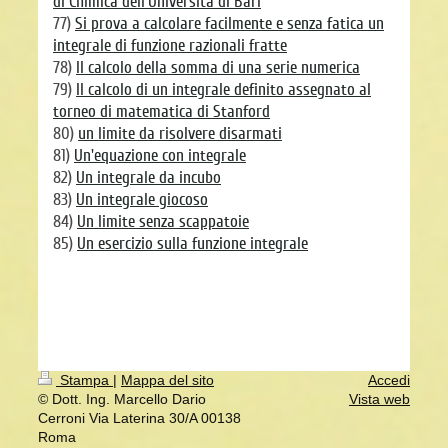
di Chimica dell'Università di Bari
77)
Si prova a calcolare facilmente e senza fatica un
integrale di funzione razionali fratte
78)
Il calcolo della somma di una serie numerica
79)
Il calcolo di un integrale definito assegnato al
torneo di matematica di Stanford
80)
un limite da risolvere disarmati
81)
Un'equazione con integrale
82)
Un integrale da incubo
83)
Un integrale giocoso
84)
Un limite senza scappatoie
85)
Un esercizio sulla funzione integrale
Stampa
|
Mappa del sito
Accedi
© Dott. Ing. Marcello Dario
Vista web
Cerroni Via Laterina 30/A 00138
Roma